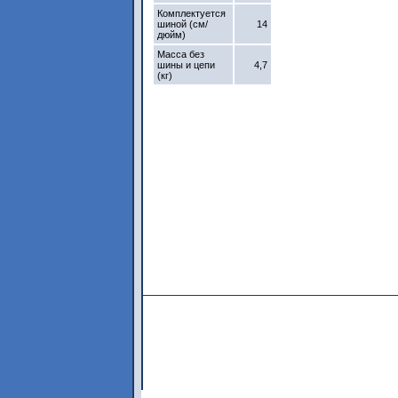
Комплектуется
шиной (см/
14
дюйм)
Масса без
шины и цепи
4,7
(кг)