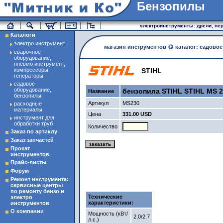
Бензопилы
магазин инструменты
электроинструменты: дрели, пер
Каталоги
электро инструмент
магазин инструментов
каталог: садово
сварочное
оборудование,
пневмо инструмент,
компрессоры,
STIHL
генераторы
садовое
оборудование,
бензопила STIHL STIHL MS 
Название
бензопилы
Артикул
MS230
расходные
материалы
Цена
331.00 USD
инструмент для
обработки труб
Количество
Заказ по артиклу
Заказ запчастей
Прокат
инструментов
Прайс-листы
Форум
Ремонт инструмента:
сервисные центры
по ремонту бензо и
Технические
электро
характеристики:
инструментов
О компании
Мощность (кВт/
2,0/2,7
л.с.)