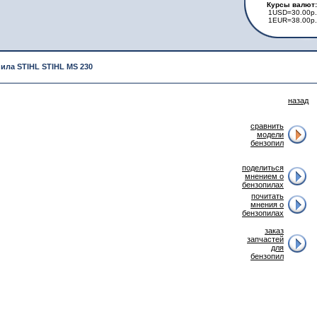
Курсы валют:
1USD=30.00р.
1EUR=38.00р.
ила STIHL STIHL MS 230
назад
сравнить
модели
бензопил
поделиться
мнением о
бензопилах
почитать
мнения о
бензопилах
заказ
запчастей
для
бензопил