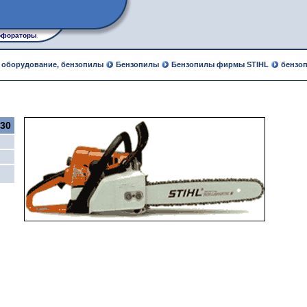
фораторы, рубанки, лобзики, углошлифовальные машины
е оборудование, бензопилы
Бензопилы
Бензопилы фирмы STIHL
бензоп
230